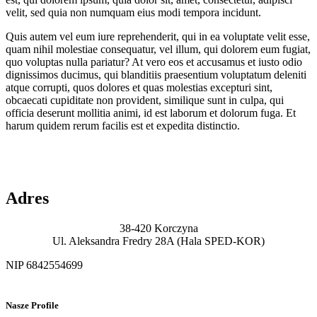
velit, sed quia non numquam eius modi tempora incidunt.
Quis autem vel eum iure reprehenderit, qui in ea voluptate velit esse,
quam nihil molestiae consequatur, vel illum, qui dolorem eum fugiat,
quo voluptas nulla pariatur? At vero eos et accusamus et iusto odio
dignissimos ducimus, qui blanditiis praesentium voluptatum deleniti
atque corrupti, quos dolores et quas molestias excepturi sint,
obcaecati cupiditate non provident, similique sunt in culpa, qui
officia deserunt mollitia animi, id est laborum et dolorum fuga. Et
harum quidem rerum facilis est et expedita distinctio.
Adres
38-420 Korczyna
Ul. Aleksandra Fredry 28A (Hala SPED-KOR)
NIP 6842554699
Nasze Profile