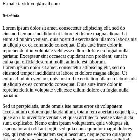
E-mail:
taxidriver@mail.com
Brief info
Lorem ipsum dolor sit amet, consectetur adipiscing elit, sed do
eiusmod tempor incididunt ut labore et dolore magna aliqua. Ut
enim ad minim veniam, quis nostrud exercitation ullamco laboris nisi
ut aliquip ex ea commodo consequat. Duis aute irure dolor in
reprehenderit in voluptate velit esse cillum dolore eu fugiat nulla
pariatur. Excepteur sint occaecat cupidatat non proident, sunt in
culpa qui officia deserunt mollit anim id est laborum.
Lorem ipsum dolor sit amet, consectetur adipiscing elit, sed do
eiusmod tempor incididunt ut labore et dolore magna aliqua. Ut
enim ad minim veniam, quis nostrud exercitation ullamco laboris nisi
ut aliquip ex ea commodo consequat. Duis aute irure dolor in
reprehenderit in voluptate velit esse cillum dolore eu fugiat nulla
pariatur.
Sed ut perspiciatis, unde omnis iste natus error sit voluptatem
accusantium doloremque laudantium, totam rem aperiam eaque ipsa,
quae ab illo inventore veritatis et quasi architecto beatae vitae dicta
sunt, explicabo. Nemo enim ipsam voluptatem, quia voluptas sit,
aspernatur aut odit aut fugit, sed quia consequuntur magni dolores
eos, qui ratione voluptatem sequi nesciunt, neque porro quisquam
est, qui dolorem ipsum, quia dolor sit, amet, consectetur, adipisci